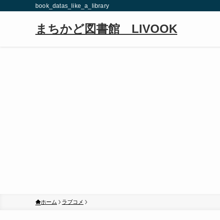
book_datas_like_a_library
まちかど図書館 LIVOOK
ホーム
ラブコメ