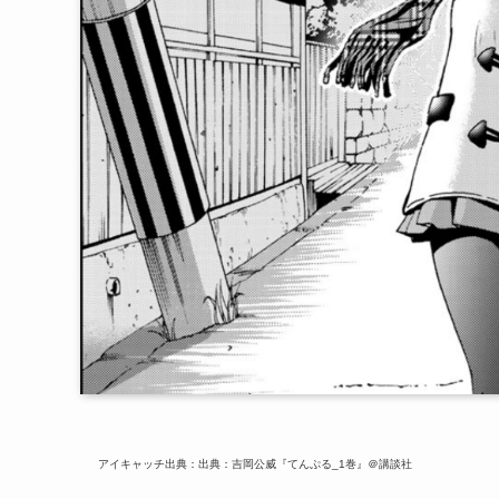
アイキャッチ出典：出典：吉岡公威『てんぷる_1巻』＠講談社