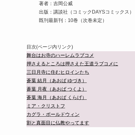
著者：吉岡公威
出版：講談社（コミックDAYSコミックス）
既刊最新刊：10巻（次巻未定）
目次(ページ内リンク)
舞台はお寺のハーレムラブコメ
押さえるところは押さえた王道ラブコメに
三日月寺に住むヒロインたち
蒼葉 結月（あおば ゆづき）
蒼葉 月夜（あおば つくよ）
蒼葉 海月（あおば くらげ）
ミア・クリストフ
カグラ・ボールドウィン
割と真面目に仏教やってます