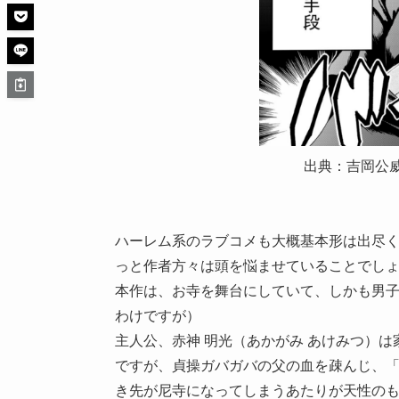
出典：吉岡公
ハーレム系のラブコメも大概基本形は出尽
っと作者方々は頭を悩ませていることでし
本作は、お寺を舞台にしていて、しかも男
わけですが）
主人公、赤神 明光（あかがみ あけみつ）は
ですが、貞操ガバガバの父の血を疎んじ、
き先が尼寺になってしまうあたりが天性の