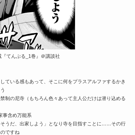
威『てんぷる_1巻』＠講談社
くしている感もあって、そこに何をプラスアルファするかき
ょう
子禁制の尼寺（もちろん色々あって主人公だけは潜り込める
家事含め万能系
「そうだ、出家しよう」となり寺を目指すことに……その行
ものですね