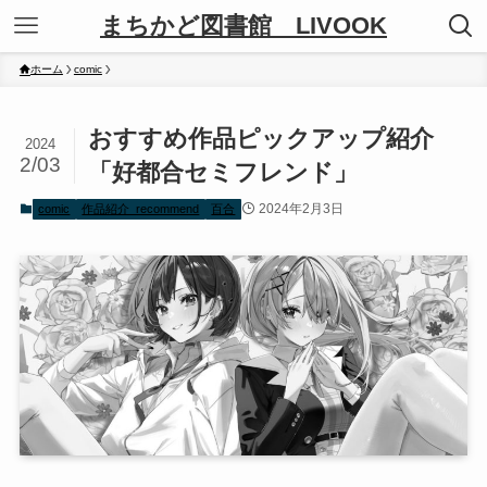
まちかど図書館 LIVOOK
ホーム
comic
おすすめ作品ピックアップ紹介
2024
2/03
「好都合セミフレンド」
2024年2月3日
comic
作品紹介_recommend
百合