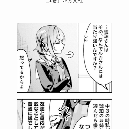
_1巻』＠芳文社