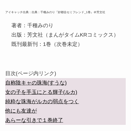
アイキャッチ出典：出典：千種みのり『好都合セミフレンド_1巻』＠芳文社
著者：千種みのり
出版：芳文社（まんがタイムKRコミックス）
既刊最新刊：1巻（次巻未定）
目次(ページ内リンク)
自称陰キャの珠海(すうな)
女の子を手玉にとる輝子(ルカ)
純粋な珠海がルカの弱点をつく
他にも友達が
あらーな引きで１巻終了