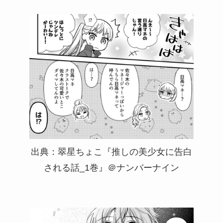
出典：翠星ちょこ『推しの美少女に告白
される話_1巻』＠ナンバーナイン