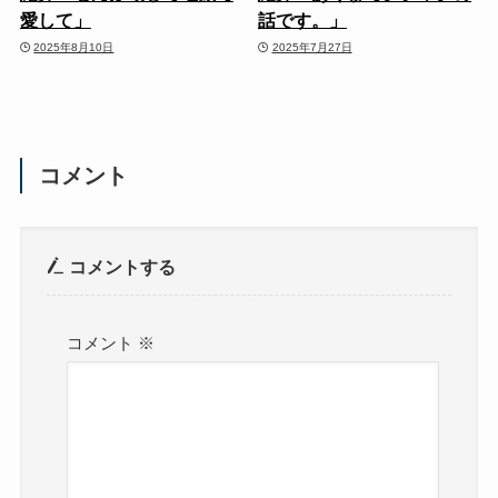
愛して」
話です。」
2025年8月10日
2025年7月27日
コメント
コメントする
コメント
※