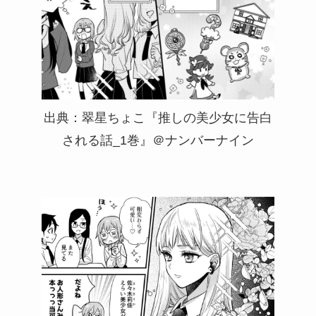
出典：翠星ちょこ『推しの美少女に告白
される話_1巻』＠ナンバーナイン