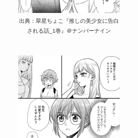
出典：翠星ちょこ『推しの美少女に告白
される話_1巻』＠ナンバーナイン