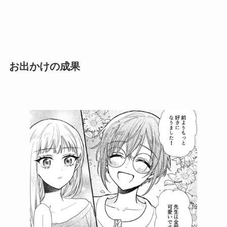
お出かけの成果