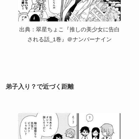
出典：翠星ちょこ『推しの美少女に告白
される話_1巻』＠ナンバーナイン
弟子入り？で近づく距離