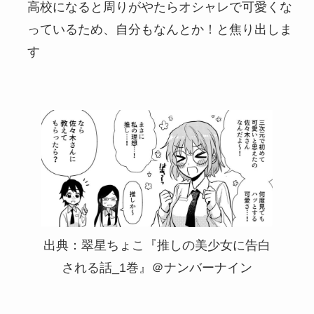
高校になると周りがやたらオシャレで可愛くな
っているため、自分もなんとか！と焦り出しま
す
出典：翠星ちょこ『推しの美少女に告白
される話_1巻』＠ナンバーナイン