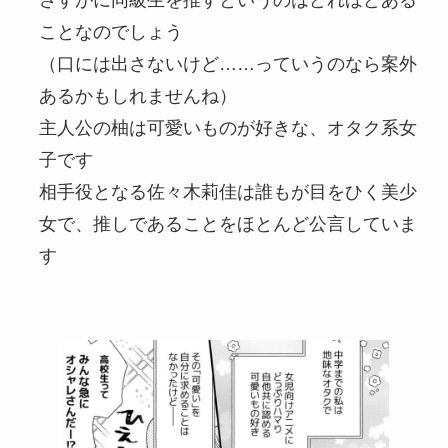
ことなのでしょう
（口には出さないけど……っていうのなら案外
あるかもしれませんね）
主人公の柚は可愛いものが好きな、オタク系女
子です
相手役となる佐々木莉佳は誰もが目をひく美少
女で、推しであることをほとんど公言していま
す