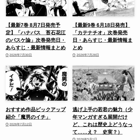
【最新7巻 8月7日発売予
【最新9巻 6月18日発売】
定】「ハナバス 苔石花江
「カテナチオ」次巻発売
のバスケ論」次巻発売日・
日・あらすじ・最新情報ま
あらすじ・最新情報まとめ
とめ
2026年7月30日
2026年7月28日
おすすめ作品ピックアップ
逃げ上手の若君の魅力（少
紹介「魔男のイチ」
年マンガすぎる展開だけ
ど、これは歴史上どうなっ
2026年7月12日
て……え？ 史実？）
2026年5月1日