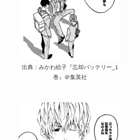
出典：みかわ絵子『忘却バッテリー_1
巻』＠集英社