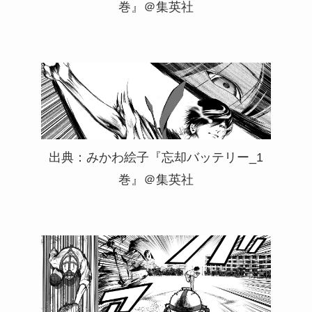
巻』＠集英社
出典：みかわ絵子『忘却バッテリー_1
巻』＠集英社