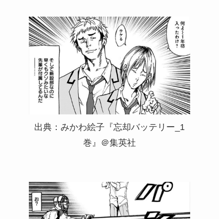
出典：みかわ絵子『忘却バッテリー_1
巻』＠集英社