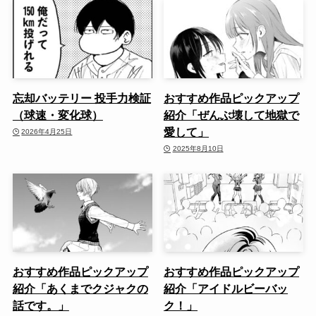
忘却バッテリー 投手力検証
おすすめ作品ピックアップ
（球速・変化球）
紹介「ぜんぶ壊して地獄で
愛して」
2026年4月25日
2025年8月10日
おすすめ作品ピックアップ
おすすめ作品ピックアップ
紹介「あくまでクジャクの
紹介「アイドルビーバッ
話です。」
ク！」