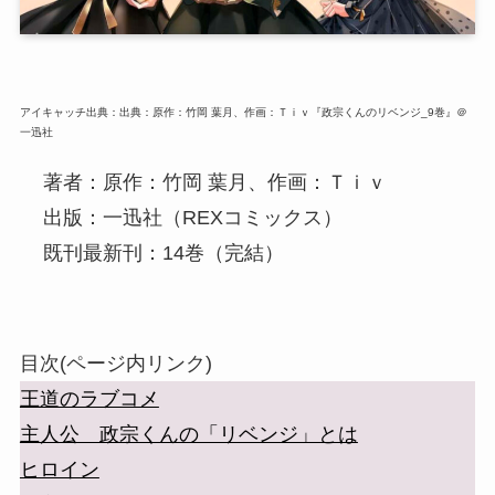
アイキャッチ出典：出典：原作：竹岡 葉月、作画：Ｔｉｖ『政宗くんのリベンジ_9巻』＠
一迅社
著者：原作：竹岡 葉月、作画：Ｔｉｖ
出版：一迅社（REXコミックス）
既刊最新刊：14巻（完結）
目次(ページ内リンク)
王道のラブコメ
主人公 政宗くんの「リベンジ」とは
ヒロイン