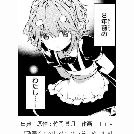
出典：原作：竹岡 葉月、作画：Ｔｉｖ
『政宗くんのリベンジ_7巻』＠一迅社