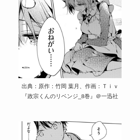
出典：原作：竹岡 葉月、作画：Ｔｉｖ
『政宗くんのリベンジ_8巻』＠一迅社