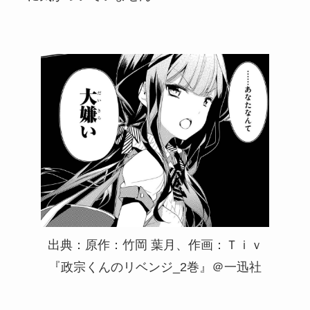
出典：原作：竹岡 葉月、作画：Ｔｉｖ
『政宗くんのリベンジ_2巻』＠一迅社