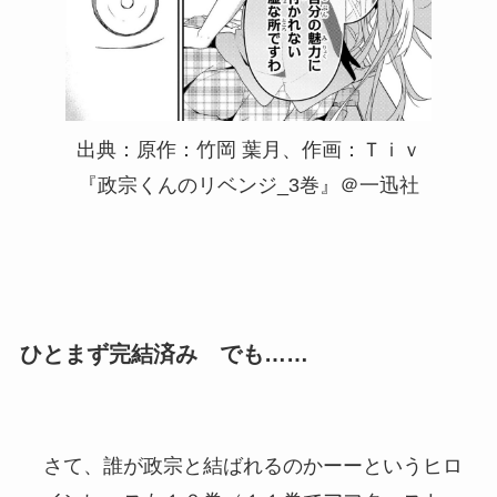
出典：原作：竹岡 葉月、作画：Ｔｉｖ
『政宗くんのリベンジ_3巻』＠一迅社
ひとまず完結済み でも……
さて、誰が政宗と結ばれるのかーーというヒロ