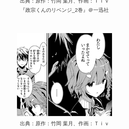
出典：原作：竹岡 葉月、作画：Ｔｉｖ
『政宗くんのリベンジ_2巻』＠一迅社
出典：原作：竹岡 葉月、作画：Ｔｉｖ