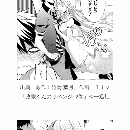
出典：原作：竹岡 葉月、作画：Ｔｉｖ
『政宗くんのリベンジ_2巻』＠一迅社