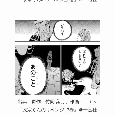
出典：原作：竹岡 葉月、作画：Ｔｉｖ
『政宗くんのリベンジ_7巻』＠一迅社