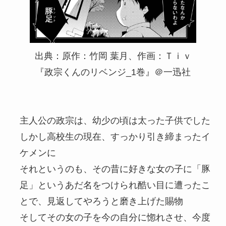
出典：原作：竹岡 葉月、作画：Ｔｉｖ
『政宗くんのリベンジ_1巻』＠一迅社
主人公の政宗は、幼少の頃は太った子供でした
しかし高校生の現在、すっかり引き締まったイ
ケメンに
それというのも、その昔に好きな女の子に「豚
足」というあだ名をつけられ酷い目に遭ったこ
とで、見返してやろうと磨き上げた賜物
そしてその女の子を今の自分に惚れさせ、今度