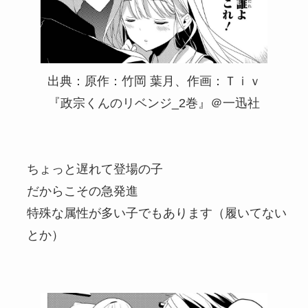
出典：原作：竹岡 葉月、作画：Ｔｉｖ
『政宗くんのリベンジ_2巻』＠一迅社
ちょっと遅れて登場の子
だからこその急発進
特殊な属性が多い子でもあります（履いてない
とか）