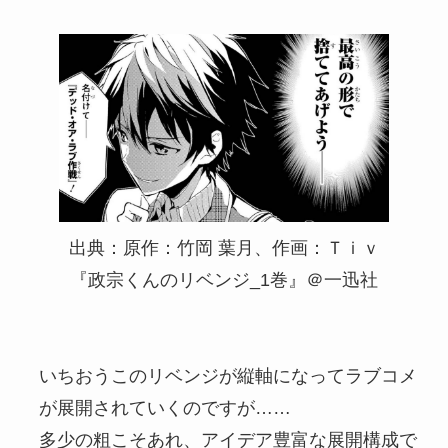
出典：原作：竹岡 葉月、作画：Ｔｉｖ
『政宗くんのリベンジ_1巻』＠一迅社
いちおうこのリベンジが縦軸になってラブコメ
が展開されていくのですが……
多少の粗こそあれ、アイデア豊富な展開構成で