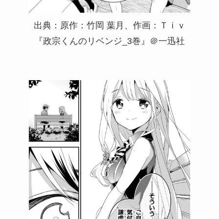
出典：原作：竹岡 葉月、作画：Ｔｉｖ
『政宗くんのリベンジ_3巻』＠一迅社