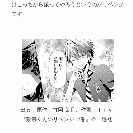
はこっちから振ってやろうというのがリベンジ
です
出典：原作：竹岡 葉月、作画：Ｔｉｖ
『政宗くんのリベンジ_2巻』＠一迅社