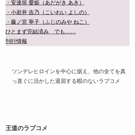
・安達垣 愛姫（あだがき あき）
・小岩井 吉乃（こいわい よしの）
・藤ノ宮 寧子（ふじのみや ねこ）
ひとまず完結済み でも……
刊行情報
ツンデレヒロインを中心に据え、他の全てを真
っ直ぐに活かした退屈する暇のないラブコメ
王道のラブコメ