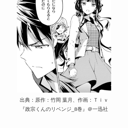
出典：原作：竹岡 葉月、作画：Ｔｉｖ
『政宗くんのリベンジ_8巻』＠一迅社