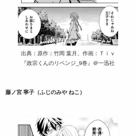
出典：原作：竹岡 葉月、作画：Ｔｉｖ
『政宗くんのリベンジ_9巻』＠一迅社
藤ノ宮 寧子（ふじのみや ねこ）