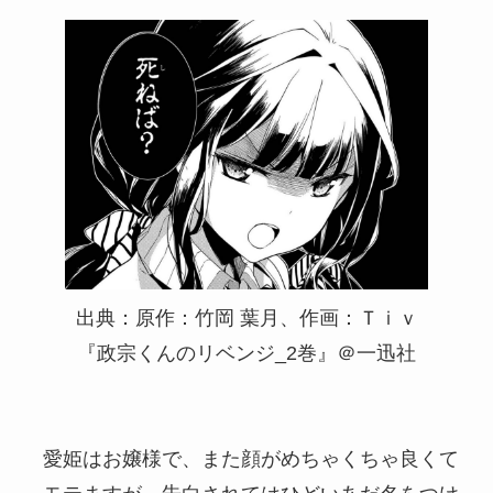
出典：原作：竹岡 葉月、作画：Ｔｉｖ
『政宗くんのリベンジ_2巻』＠一迅社
愛姫はお嬢様で、また顔がめちゃくちゃ良くて