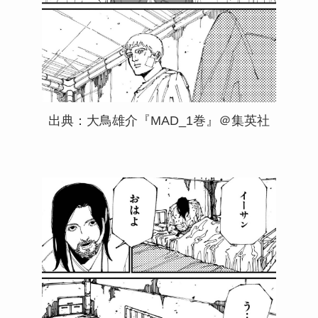
出典：大鳥雄介『MAD_1巻』＠集英社