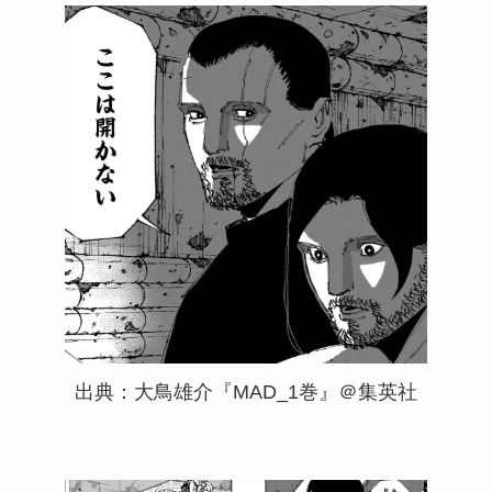
出典：大鳥雄介『MAD_1巻』＠集英社