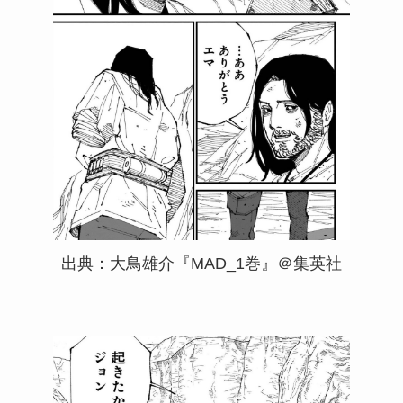
出典：大鳥雄介『MAD_1巻』＠集英社