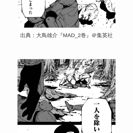
出典：大鳥雄介『MAD_2巻』＠集英社