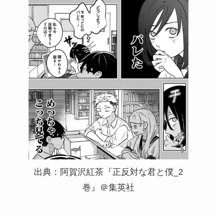
出典：阿賀沢紅茶『正反対な君と僕_2
巻』＠集英社