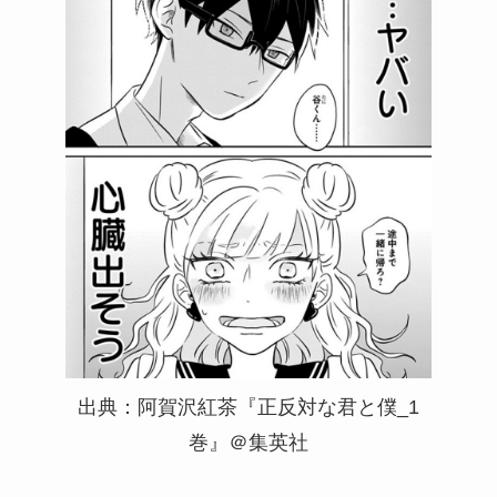
出典：阿賀沢紅茶『正反対な君と僕_1
巻』＠集英社