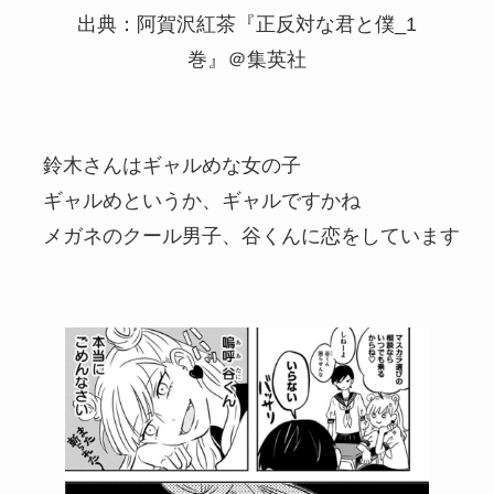
出典：阿賀沢紅茶『正反対な君と僕_1
巻』＠集英社
鈴木さんはギャルめな女の子
ギャルめというか、ギャルですかね
メガネのクール男子、谷くんに恋をしています