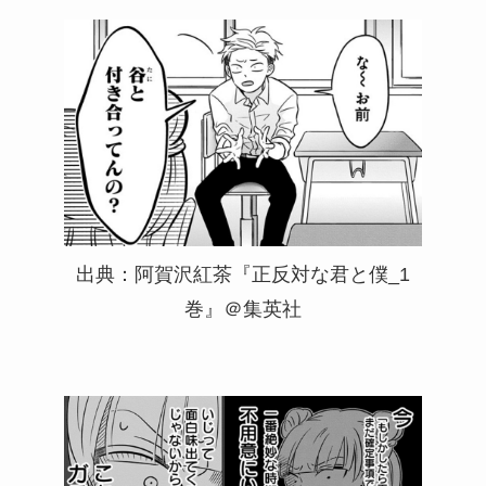
出典：阿賀沢紅茶『正反対な君と僕_1
巻』＠集英社