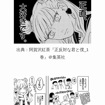
出典：阿賀沢紅茶『正反対な君と僕_1
巻』＠集英社