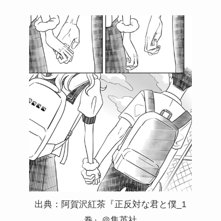
出典：阿賀沢紅茶『正反対な君と僕_1
巻』＠集英社