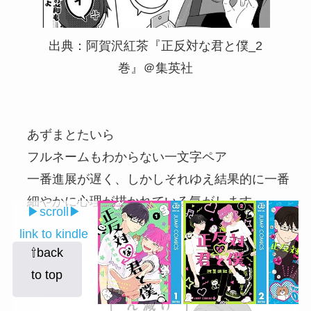
出典：阿賀沢紅茶『正反対な君と僕_2
巻』＠集英社
あずまとたいら
フルネームもわからない一文字ペア
一番進展が遅く、しかしそれゆえ結果的に一番
細やかに心理が描かれている気がします
▶︎scroll▶︎
link to kindle
⇧back
to top