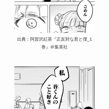
出典：阿賀沢紅茶『正反対な君と僕_1
巻』＠集英社