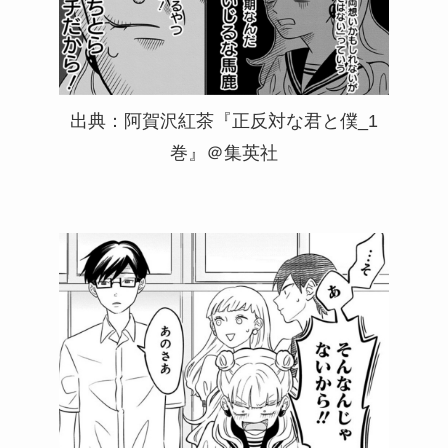
出典：阿賀沢紅茶『正反対な君と僕_1
巻』＠集英社