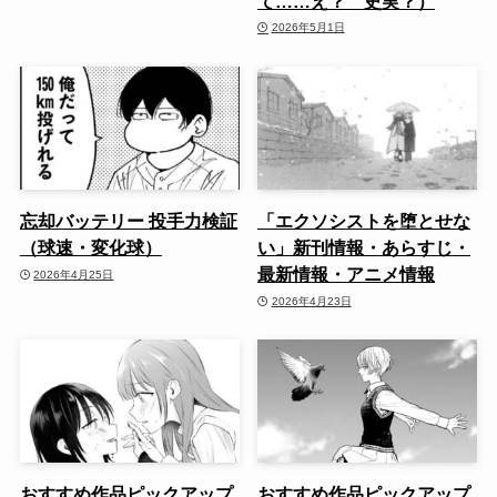
て……え？ 史実？）
2026年5月1日
忘却バッテリー 投手力検証
「エクソシストを堕とせな
（球速・変化球）
い」新刊情報・あらすじ・
最新情報・アニメ情報
2026年4月25日
2026年4月23日
おすすめ作品ピックアップ
おすすめ作品ピックアップ