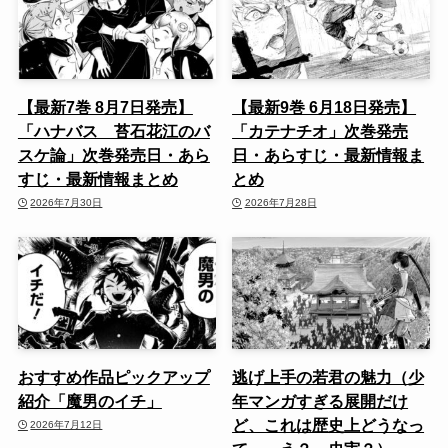
【最新7巻 8月7日発売】
【最新9巻 6月18日発売】
「ハナバス 苔石花江のバ
「カテナチオ」次巻発売
スケ論」次巻発売日・あら
日・あらすじ・最新情報ま
すじ・最新情報まとめ
とめ
2026年7月30日
2026年7月28日
おすすめ作品ピックアップ
逃げ上手の若君の魅力（少
紹介「魔男のイチ」
年マンガすぎる展開だけ
ど、これは歴史上どうなっ
2026年7月12日