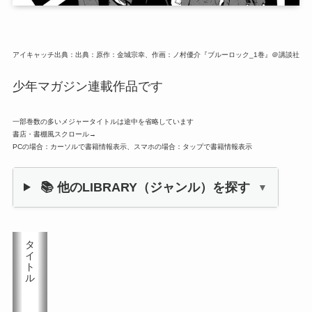
アイキャッチ出典：出典：原作：金城宗幸、作画：ノ村優介『ブルーロック_1巻』＠講談社
少年マガジン連載作品です
一部巻数の多いメジャータイトルは途中を省略しています
書店・書棚風スクロール→
PCの場合：カーソルで書籍情報表示、スマホの場合：タップで書籍情報表示
📚 他のLIBRARY（ジャンル）を探す
▼
タ
イ
ト
ル