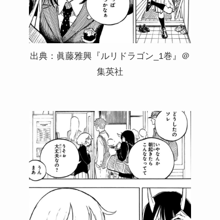
出典：眞藤雅興『ルリドラゴン_1巻』＠
集英社