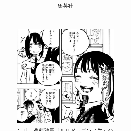
集英社
出典：眞藤雅興『ルリドラゴン_1巻』＠