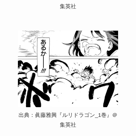
集英社
出典：眞藤雅興『ルリドラゴン_1巻』＠
集英社