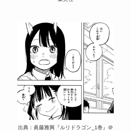
出典：眞藤雅興『ルリドラゴン_1巻』＠