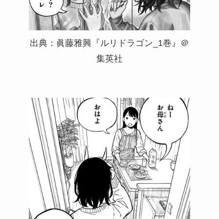
出典：眞藤雅興『ルリドラゴン_1巻』＠
集英社