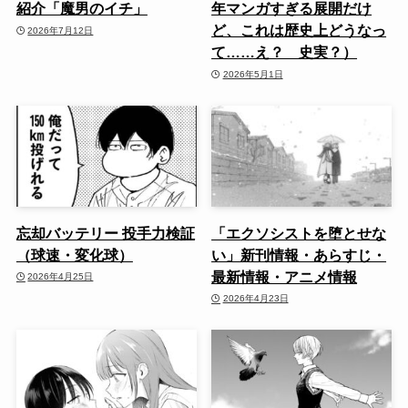
紹介「魔男のイチ」
年マンガすぎる展開だけ
ど、これは歴史上どうなっ
2026年7月12日
て……え？ 史実？）
2026年5月1日
忘却バッテリー 投手力検証
「エクソシストを堕とせな
（球速・変化球）
い」新刊情報・あらすじ・
最新情報・アニメ情報
2026年4月25日
2026年4月23日