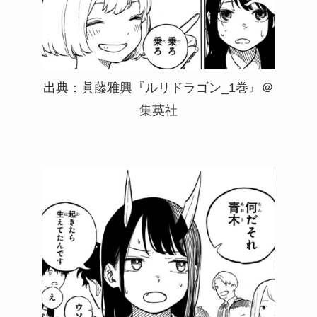
出典：眞藤雅興『ルリドラゴン_1巻』＠
集英社