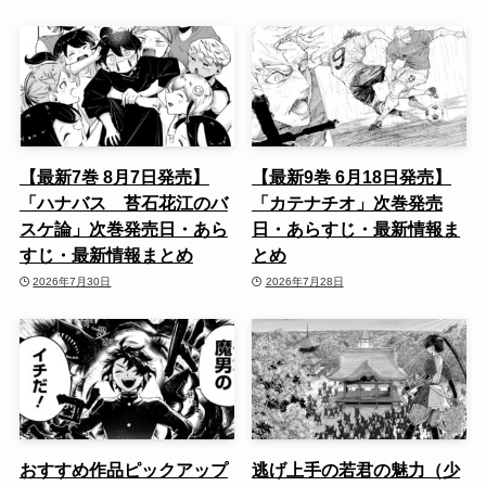
【最新7巻 8月7日発売】
【最新9巻 6月18日発売】
「ハナバス 苔石花江のバ
「カテナチオ」次巻発売
スケ論」次巻発売日・あら
日・あらすじ・最新情報ま
すじ・最新情報まとめ
とめ
2026年7月30日
2026年7月28日
おすすめ作品ピックアップ
逃げ上手の若君の魅力（少