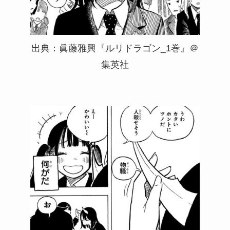
出典：眞藤雅興『ルリドラゴン_1巻』＠
集英社