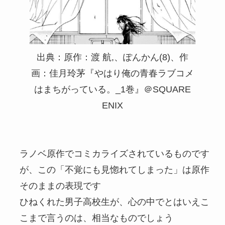
出典：原作：渡 航,、ぽんかん(8)、作
画：佳月玲茅『やはり俺の青春ラブコメ
はまちがっている。_1巻』＠SQUARE
ENIX
ラノベ原作でコミカライズされているものです
が、この「不覚にも見惚れてしまった」は原作
そのままの表現です
ひねくれた男子高校生が、心の中でとはいえこ
こまで言うのは、相当なものでしょう