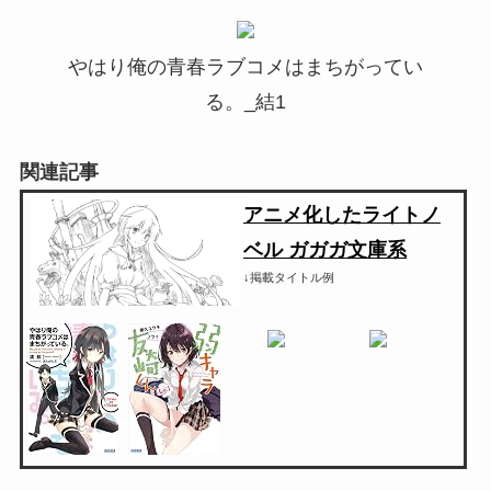
やはり俺の青春ラブコメはまちがってい
る。_結1
関連記事
アニメ化したライトノ
ベル ガガガ文庫系
↓掲載タイトル例