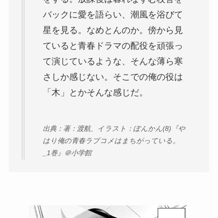
バックに愛を語らい、潮風を浴びて
星を見る。なめとんのか。傍から見
ていると青春ドラマの配役を頑張っ
て演じているような、そんな薄ら寒
さしか感じない。そこでの俺の役は
「木」とかそんな感じだ。
出典：著：渡航、イラスト：ぽんかん(8)『や
はり俺の青春ラブコメはまちがっている。
_1巻』＠小学館