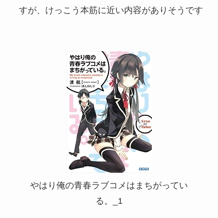
すが、けっこう本筋に近い内容がありそうです
やはり俺の青春ラブコメはまちがってい
る。_1