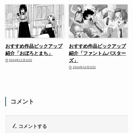
おすすめ作品ピックアップ
おすすめ作品ピックアップ
紹介「おぼろとまち」
紹介「ファントムバスター
ズ」
2024年11月10日
2024年10月20日
コメント
コメントする