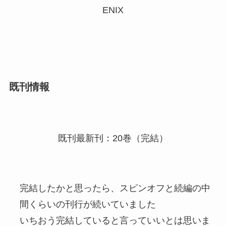
ENIX
既刊情報
既刊最新刊：20巻（完結）
完結したかと思ったら、スピンオフと続編の中
間くらいの刊行が続いていました
いちおう完結していると言っていいとは思いま