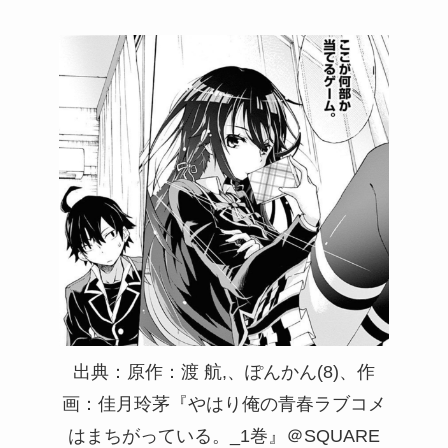
出典：原作：渡 航,、ぽんかん(8)、作
画：佳月玲茅『やはり俺の青春ラブコメ
はまちがっている。_1巻』＠SQUARE