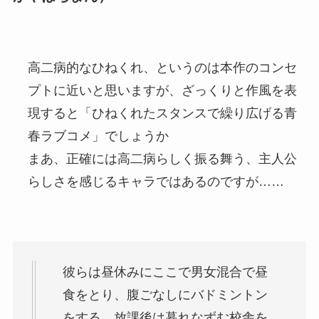
高二病的なひねくれ、というのは本作のコンセ
プトに近いと思いますが、ざっくりと作風を表
現すると「ひねくれたスタンスで繰り広げる青
春ラブコメ」でしょうか
まあ、正確には高二病らしく振る舞う、主人公
らしさを感じるキャラではあるのですが……
彼らは昼休みにここで男女混合で昼
食をとり、腹ごなしにバドミントン
をする。放課後は暮れなずむ校舎を