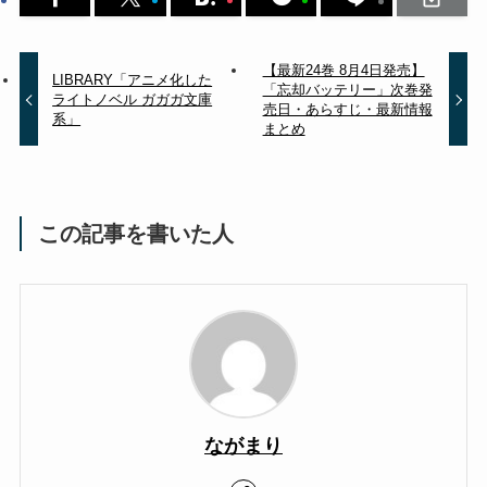
【最新24巻 8月4日発売】
LIBRARY「アニメ化した
「忘却バッテリー」次巻発
ライトノベル ガガガ文庫
売日・あらすじ・最新情報
系」
まとめ
この記事を書いた人
ながまり