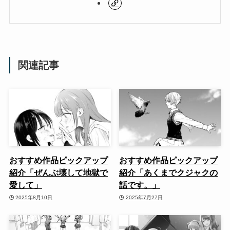
関連記事
おすすめ作品ピックアップ
おすすめ作品ピックアップ
紹介「ぜんぶ壊して地獄で
紹介「あくまでクジャクの
愛して」
話です。」
2025年8月10日
2025年7月27日