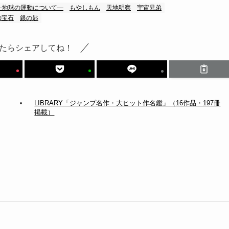
―地球の運動について―
もやしもん
天地明察
宇宙兄弟
の宝石
銀の匙
たらシェアしてね！
LIBRARY「ジャンプ名作・大ヒット作名鑑」（16作品・197冊
掲載）