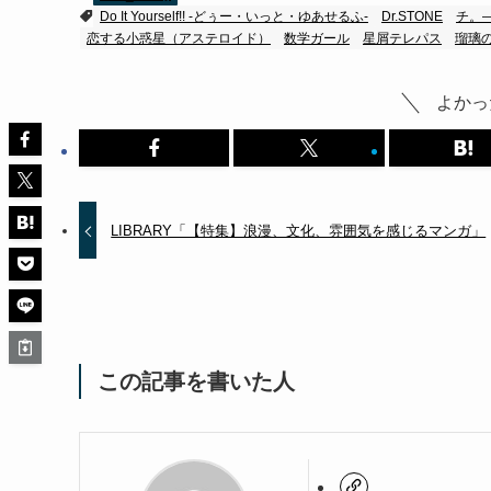
Do It Yourself!! -どぅー・いっと・ゆあせるふ-
Dr.STONE
チ。
恋する小惑星（アステロイド）
数学ガール
星屑テレパス
瑠璃
よかっ
LIBRARY「【特集】浪漫、文化、雰囲気を感じるマンガ」
この記事を書いた人