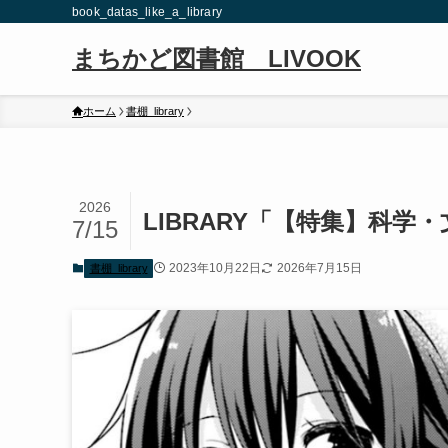
book_datas_like_a_library
まちかど図書館 LIVOOK
ホーム
書棚_library
2026
LIBRARY「【特集】科
7/15
2023年10月22日
2026年7月15日
書棚_library