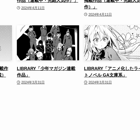
作品（連載中・完結人気作）」
掲載作品（連載中・完結人
作）」
2024年4月11日
2024年4月11日
連載作
LIBRARY「少年マガジン連載
LIBRARY「アニメ化したラ
載）
作品」
トノベル GA文庫系」
2024年3月31日
2024年3月31日