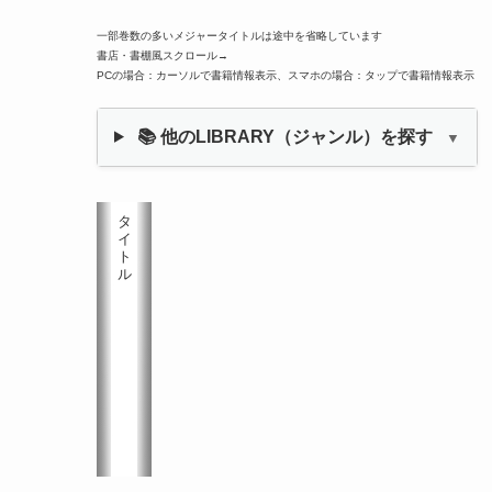
一部巻数の多いメジャータイトルは途中を省略しています
書店・書棚風スクロール→
PCの場合：カーソルで書籍情報表示、スマホの場合：タップで書籍情報表示
📚 他のLIBRARY（ジャンル）を探す
▼
タ
イ
ト
ル